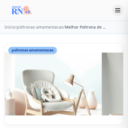
Início
/
poltronas-amamentacao
/
Melhor Poltrona de Amamentação 2026: 7 Modelos Testados (Balanço, Puff e Reclinável)
poltronas-amamentacao