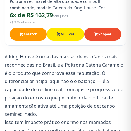
Poltrona reclinável de alta qualidade com puff
combinando, modelo Catena da King House. Cor
6x de R$ 162,79
caramelo bege elegante, perfeita para amamentação,
sem juros
leitura e relaxamento. Disponível em Shopee, Amazon e
R$ 976,74 à vista
Mercado Livre.
Amazon
M. Livre
Shopee
A King House é uma das marcas de estofados mais
reconhecidas no Brasil, e a Poltrona Catena Caramelo
é o produto que comprova essa reputação. O
diferencial principal aqui não é o balanço — é a
capacidade de recline real, com ajuste progressivo da
posição do encosto que permite ir da postura de
amamentação ativa até uma posição de descanso
semireclinado.
Isso tem impacto prático enorme nas mamadas
noturnas. Com uma poltrona estática ou de balanço