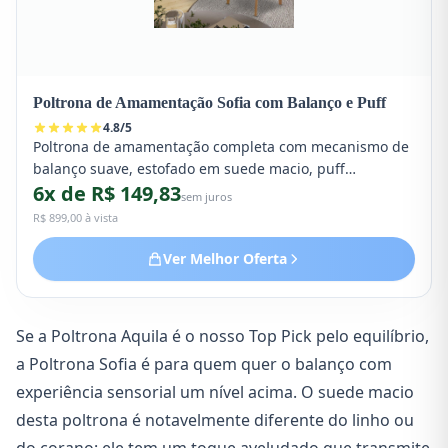
Poltrona de Amamentação Sofia com Balanço e Puff
4.8
/
5
Poltrona de amamentação completa com mecanismo de
balanço suave, estofado em suede macio, puff
6x de R$ 149,83
combinando e apoio lombar ergonômico. Design
sem juros
moderno que se adapta a qualquer decoração.
R$ 899,00 à vista
Ver Melhor Oferta
Se a Poltrona Aquila é o nosso Top Pick pelo equilíbrio,
a Poltrona Sofia é para quem quer o balanço com
experiência sensorial um nível acima. O suede macio
desta poltrona é notavelmente diferente do linho ou