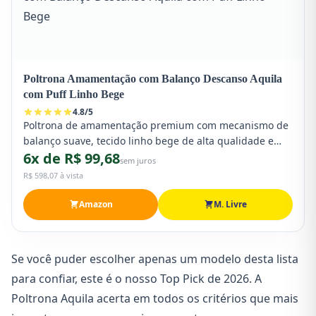
Poltrona Amamentação com Balanço Descanso Aquila
com Puff Linho Bege
4.8
/
5
Poltrona de amamentação premium com mecanismo de
balanço suave, tecido linho bege de alta qualidade e
6x de R$ 99,68
puff combinando. Modelo Aquila com design moderno e
sem juros
ergonômico para máximo conforto durante a
R$ 598,07 à vista
amamentação.
Amazon
M. Livre
Se você puder escolher apenas um modelo desta lista
para confiar, este é o nosso Top Pick de 2026. A
Poltrona Aquila acerta em todos os critérios que mais