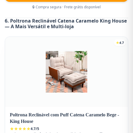
🔒 Compra segura · Frete grátis disponível
6. Poltrona Reclinável Catena Caramelo King House
— A Mais Versátil e Multi-loja
4.7
Poltrona Reclinável com Puff Catena Caramelo Bege -
King House
4.7
/
5