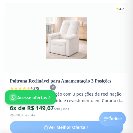
4.7
Poltrona Reclinável para Amamentação 3 Posições
4.7
/
5
Poltrona de amamentação com 3 posições de reclinação,
Acesse ofertas
apoio para os pés incluído e revestimento em Corano de
6x de R$ 149,67
fácil limpeza. Estrutura reforçada com excelente suporte
sem juros
lombar para longas sessões.
R$ 898,00 à vista
Índice
Ver Melhor Oferta