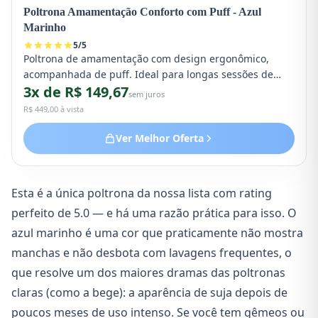
Poltrona Amamentação Conforto com Puff - Azul
Marinho
5
/
5
Poltrona de amamentação com design ergonômico,
acompanhada de puff. Ideal para longas sessões de
3x de R$ 149,67
amamentação dupla com gêmeos.
sem juros
R$ 449,00 à vista
Ver Melhor Oferta
Esta é a única poltrona da nossa lista com rating
perfeito de 5.0 — e há uma razão prática para isso. O
azul marinho é uma cor que praticamente não mostra
manchas e não desbota com lavagens frequentes, o
que resolve um dos maiores dramas das poltronas
claras (como a bege): a aparência de suja depois de
poucos meses de uso intenso. Se você tem gêmeos ou