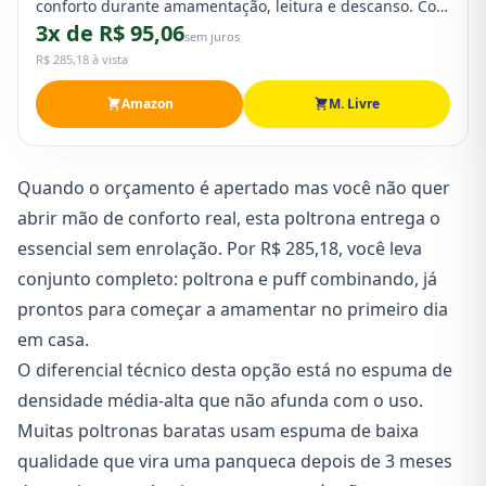
conforto durante amamentação, leitura e descanso. Cor
3x de R$ 95,06
bege marfim que combina com qualquer decoração de
sem juros
quarto de bebê. Excelente custo-benefício.
R$ 285,18 à vista
Amazon
M. Livre
Quando o orçamento é apertado mas você não quer
abrir mão de conforto real, esta poltrona entrega o
essencial sem enrolação. Por R$ 285,18, você leva
conjunto completo: poltrona e puff combinando, já
prontos para começar a amamentar no primeiro dia
em casa.
O diferencial técnico desta opção está no espuma de
densidade média-alta que não afunda com o uso.
Muitas poltronas baratas usam espuma de baixa
qualidade que vira uma panqueca depois de 3 meses