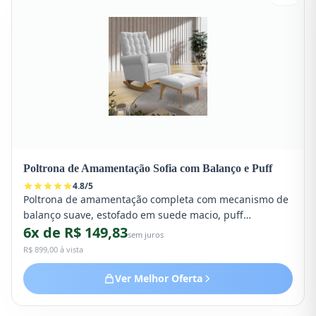
Poltrona de Amamentação Sofia com Balanço e Puff
4.8
/
5
Poltrona de amamentação completa com mecanismo de
balanço suave, estofado em suede macio, puff
6x de R$ 149,83
combinando e apoio lombar ergonômico. Design
sem juros
moderno que se adapta a qualquer decoração.
R$ 899,00 à vista
Ver Melhor Oferta