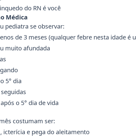
inquedo do RN é você
ão Médica
u pediatra se observar:
os de 3 meses (qualquer febre nesta idade é u
ou muito afundada
ras
argando
o 5° dia
 seguidas
após o 5° dia de vida
o mês costumam ser:
o, icterícia e pega do aleitamento