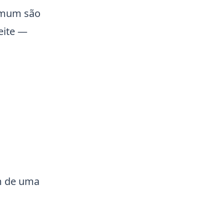
omum são
eite —
ém de uma