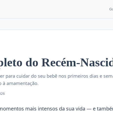
G
CATEGORIAS DE CON
Guias para pais
Artigos e dicas
Recém-nascido
Desenvolvimento
leto do Recém-Nasci
Sono do bebê
er para cuidar do seu bebê nos primeiros dias e se
Alimentação
no à amamentação.
026
s momentos mais intensos da sua vida — e tam