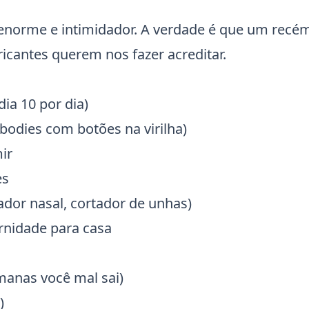
enorme e intimidador. A verdade é que um recé
icantes querem nos fazer acreditar.
a 10 por dia)
(bodies com botões na virilha)
ir
es
ador nasal, cortador de unhas)
rnidade para casa
manas você mal sai)
)