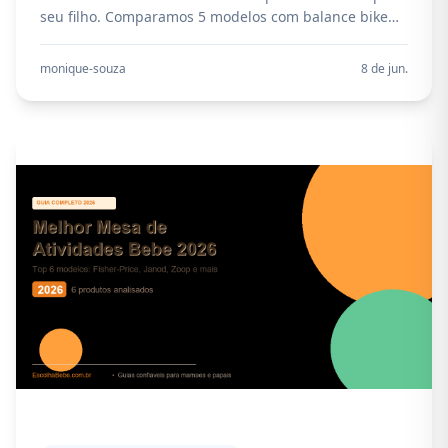
seu filho. Comparamos 5 modelos com balance bike
sem pedal, analisando segurança, material, faixa
etária e preço.
monique-souza
8 de jun.