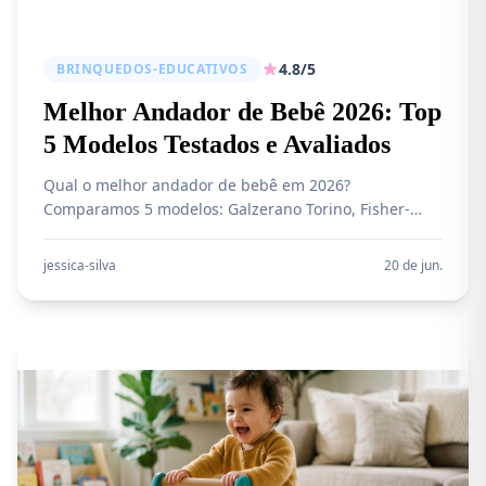
4.8/5
BRINQUEDOS-EDUCATIVOS
Melhor Andador de Bebê 2026: Top
5 Modelos Testados e Avaliados
Qual o melhor andador de bebê em 2026?
Comparamos 5 modelos: Galzerano Torino, Fisher-
Price Zebra, Tutti Baby Safari e Maral. Andador de
empurrar ou de sentar? Descubra qual é mais seguro
jessica-silva
20 de jun.
e recomendado por pediatras para o seu bebê.