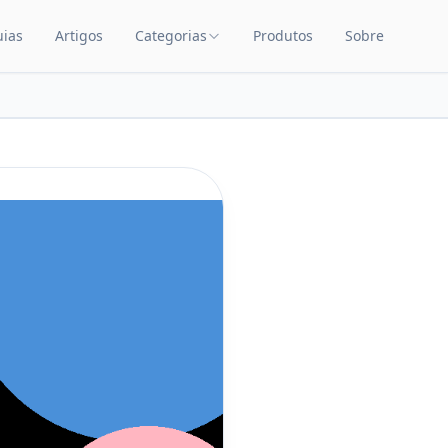
uias
Artigos
Categorias
Produtos
Sobre
TEÚDO
CATEGORIAS DE PRODUTOS
Carrinhos de Bebê
Chupetas
Amamentação
Quarto de Bebê
Saúde Infantil
Brinquedos Educativos
Cuidados com o Bebê
Cadeiras de Alimentação