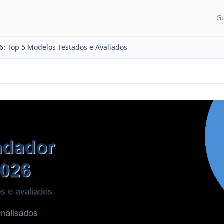
G
CATEGORIAS DE CON
: Top 5 Modelos Testados e Avaliados
Guias para pais
Artigos e dicas
Recém-nascido
Desenvolvimento
Sono do bebê
Alimentação