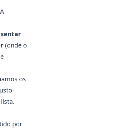
 A
 sentar
r
(onde o
 e
onamos os
usto-
ista.
tido por