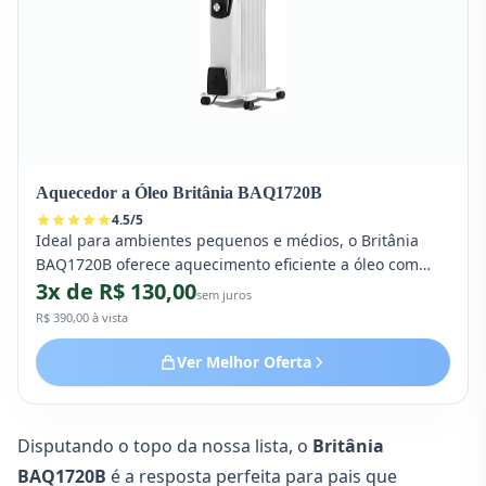
Aquecedor a Óleo Britânia BAQ1720B
4.5
/
5
Ideal para ambientes pequenos e médios, o Britânia
BAQ1720B oferece aquecimento eficiente a óleo com
3x de R$ 130,00
rodas para transporte. Mantém a temperatura estável
sem juros
sem remover a umidade natural do ar do quarto do seu
R$ 390,00 à vista
filho.
Ver Melhor Oferta
Disputando o topo da nossa lista, o
Britânia
BAQ1720B
é a resposta perfeita para pais que