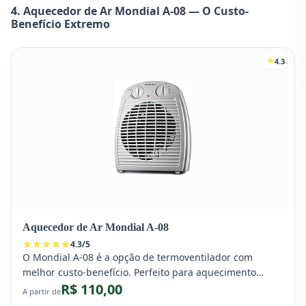
4. Aquecedor de Ar Mondial A-08 — O Custo-
Benefício Extremo
4.3
Aquecedor de Ar Mondial A-08
4.3
/
5
O Mondial A-08 é a opção de termoventilador com
melhor custo-benefício. Perfeito para aquecimento
R$ 110,00
rápido de áreas pequenas, como banheiros, mas deve
A partir de
ser usado com moderação no quarto para não ressecar