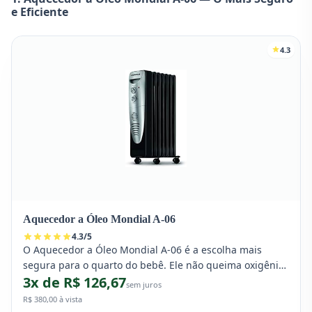
e Eficiente
4.3
Aquecedor a Óleo Mondial A-06
4.3
/
5
O Aquecedor a Óleo Mondial A-06 é a escolha mais
segura para o quarto do bebê. Ele não queima oxigênio
3x de R$ 126,67
e preserva a umidade do ar, garantindo uma noite
sem juros
tranquila com conforto térmico sem ressecar as vias
R$ 380,00 à vista
respiratórias.