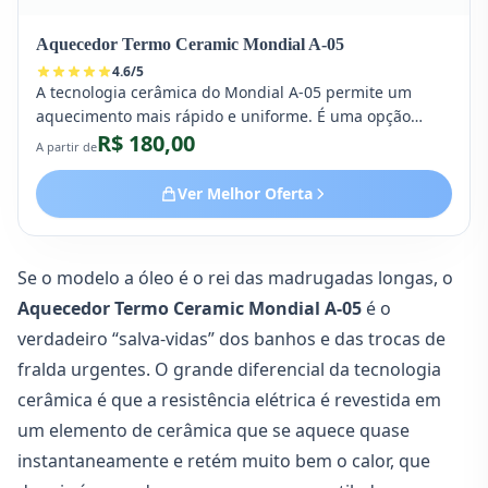
Aquecedor Termo Ceramic Mondial A-05
4.6
/
5
A tecnologia cerâmica do Mondial A-05 permite um
aquecimento mais rápido e uniforme. É uma opção
R$ 180,00
portátil e menos agressiva que os termoventiladores
A partir de
convencionais, sendo ótimo para aquecer o ambiente
antes do banho do bebê.
Ver Melhor Oferta
Se o modelo a óleo é o rei das madrugadas longas, o
Aquecedor Termo Ceramic Mondial A-05
é o
verdadeiro “salva-vidas” dos banhos e das trocas de
fralda urgentes. O grande diferencial da tecnologia
cerâmica é que a resistência elétrica é revestida em
um elemento de cerâmica que se aquece quase
instantaneamente e retém muito bem o calor, que