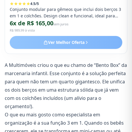
4.5
/
5
Conjunto modular para gêmeos que inclui dois berços 3
em 1 e colchões. Design clean e funcional, ideal para
6x de R$ 165,00
otimizar espaço no quarto compartilhado.
sem juros
R$ 989,99 à vista
Ver Melhor Oferta
A Multimóveis criou o que eu chamo de “Bento Box” da
marcenaria infantil. Esse conjunto é a solução perfeita
para quem não tem um quarto gigantesco. Ele unifica
os dois berços em uma estrutura sólida que já vem
com os colchões incluídos (um alívio para o
orçamento!).
O que eu mais gosto como especialista em
organização é a sua função 3 em 1. Quando os bebês
crescerem, ele se transforma em mini-camas ou até