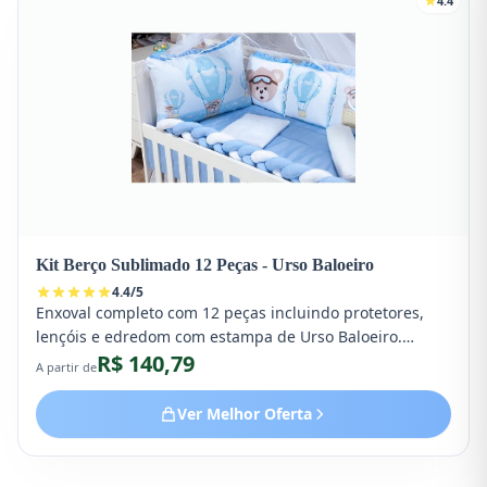
4.4
Kit Berço Sublimado 12 Peças - Urso Baloeiro
4.4
/
5
Enxoval completo com 12 peças incluindo protetores,
lençóis e edredom com estampa de Urso Baloeiro.
R$ 140,79
Tecido macio e design lúdico.
A partir de
Ver Melhor Oferta