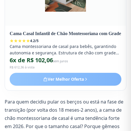
Cama Casal Infantil de Chão Montessoriana com Grade
4.2
/
5
Cama montessoriana de casal para bebês, garantindo
autonomia e segurança. Estrutura de chão com grade
6x de R$ 102,06
de proteção, ideal para gêmeos.
sem juros
R$ 612,36 à vista
Ver Melhor Oferta
Para quem decidiu pular os berços ou está na fase de
transição (por volta dos 18 meses-2 anos), a cama de
chão montessoriana de casal é uma tendência forte
em 2026. Por que o tamanho casal? Porque gêmeos