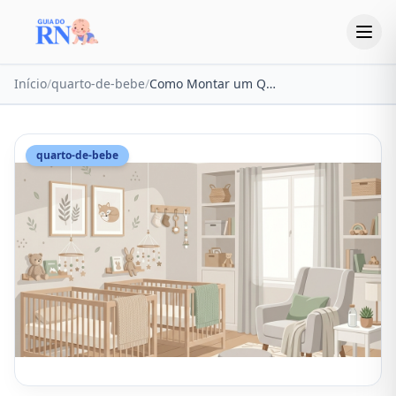
Início
/
quarto-de-bebe
/
Como Montar um Quarto de Bebês Gêmeos: O Guia Definitivo 2026
quarto-de-bebe