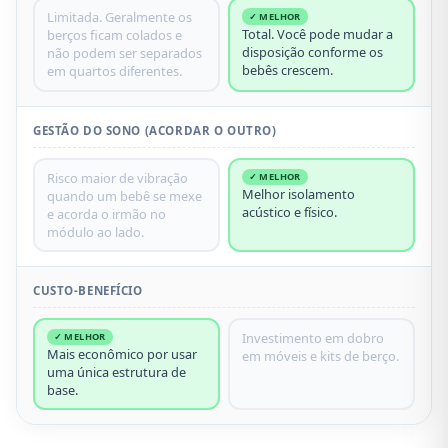
Limitada. Geralmente os
✓ MELHOR
Total. Você pode mudar a
berços ficam colados e
disposição conforme os
não podem ser separados
bebês crescem.
em quartos diferentes.
GESTÃO DO SONO (ACORDAR O OUTRO)
Risco maior de vibração
✓ MELHOR
Melhor isolamento
quando um bebê se mexe
acústico e físico.
e acorda o irmão no
módulo ao lado.
CUSTO-BENEFÍCIO
Investimento em dobro
✓ MELHOR
Mais econômico por usar
em móveis e kits de berço.
uma única estrutura de
base.