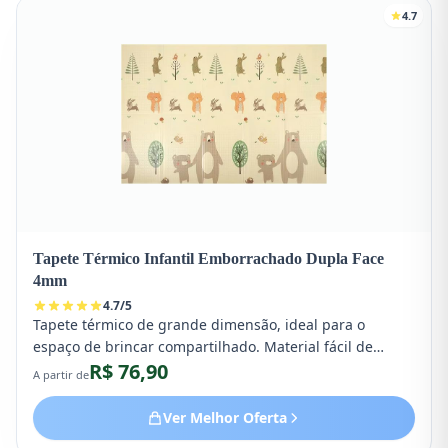
4.7
Tapete Térmico Infantil Emborrachado Dupla Face
4mm
4.7
/
5
Tapete térmico de grande dimensão, ideal para o
espaço de brincar compartilhado. Material fácil de
R$ 76,90
limpar e seguro contra quedas.
A partir de
Ver Melhor Oferta