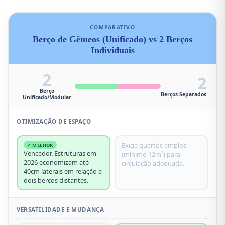
COMPARATIVO
Berço de Gêmeos (Unificado) vs 2 Berços
Individuais
2
2
Berço
Berços Separados
Unificado/Modular
OTIMIZAÇÃO DE ESPAÇO
Exige quartos amplos
✓ MELHOR
Vencedor. Estruturas em
(mínimo 12m²) para
2026 economizam até
circulação adequada.
40cm laterais em relação a
dois berços distantes.
VERSATILIDADE E MUDANÇA