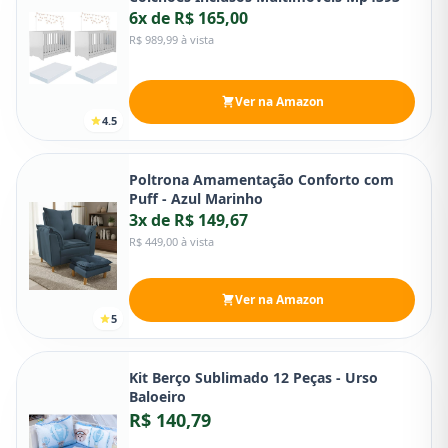
6x de R$ 165,00
R$ 989,99 à vista
Ver na Amazon
4.5
Poltrona Amamentação Conforto com
Puff - Azul Marinho
3x de R$ 149,67
R$ 449,00 à vista
Ver na Amazon
5
Kit Berço Sublimado 12 Peças - Urso
Baloeiro
R$ 140,79