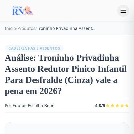
Início
/
Produtos
/
Troninho Privadinha Assento Redutor Pinico Infantil Para Desfralde (Cinza)
CADEIRINHAS E ASSENTOS
Análise: Troninho Privadinha
Assento Redutor Pinico Infantil
Para Desfralde (Cinza) vale a
pena em 2026?
Por Equipe Escolha Bebê
4.8/5