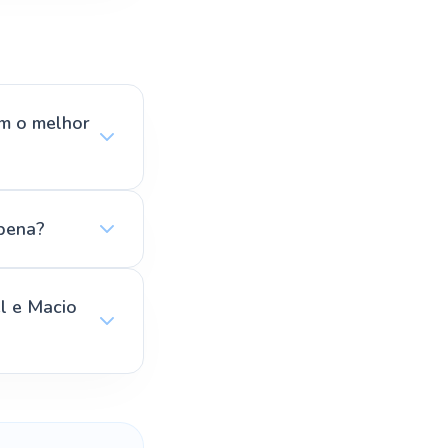
m o melhor
 pena?
l e Macio