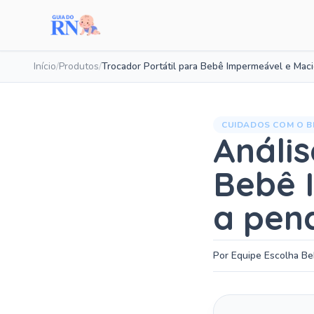
Início
/
Produtos
/
Trocador Portátil para Bebê Impermeável e Mac
CUIDADOS COM O B
Anális
Bebê 
a pen
Por Equipe Escolha B