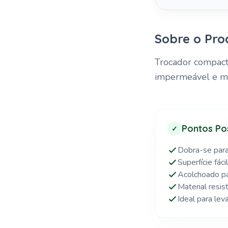
Sobre o Pro
Trocador compacto
impermeável e mac
Pontos Pos
✓
Dobra-se para
Superfície fáci
Acolchoado pa
Material resis
Ideal para lev