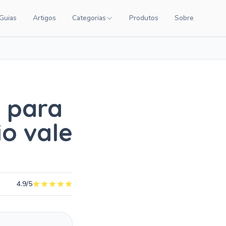
Guias
Artigos
Categorias
Produtos
Sobre
NTEÚDO
CATEGORIAS DE PRODUTOS
Carrinhos de Bebê
Chupetas
Amamentação
l para
Quarto de Bebê
o vale
Saúde Infantil
Brinquedos Educativos
Cuidados com o Bebê
4.9/5
Cadeiras de Alimentação