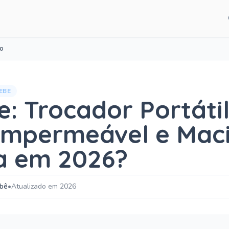
CATEGORIAS DE CO
io
Guias para pais
Artigos e dicas
EBE
Recém-nascido
e: Trocador Portáti
Desenvolvimento
Impermeável e Maci
Sono do bebê
a em 2026?
Alimentação
ebê
•
Atualizado em 2026