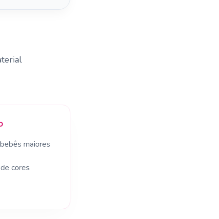
terial
o
 bebês maiores
 de cores