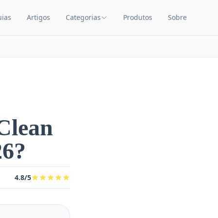
uias
Artigos
Categorias
Produtos
Sobre
TEÚDO
CATEGORIAS DE PRODUTOS
Carrinhos de Bebê
Chupetas
Amamentação
Quarto de Bebê
Clean
Saúde Infantil
26?
Brinquedos Educativos
Cuidados com o Bebê
4.8/5
Cadeiras de Alimentação