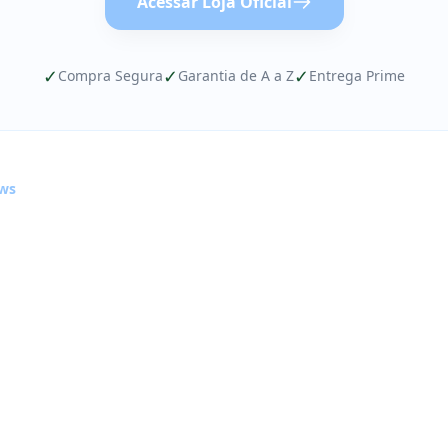
Acessar Loja Oficial
✓
✓
✓
Compra Segura
Garantia de A a Z
Entrega Prime
ews