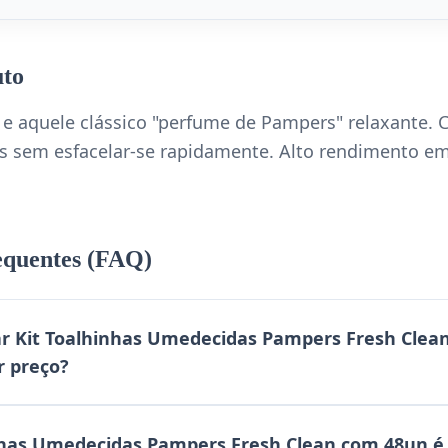
uto
e aquele clássico "perfume de Pampers" relaxante. 
as sem esfacelar-se rapidamente. Alto rendimento em
equentes (FAQ)
 Kit Toalhinhas Umedecidas Pampers Fresh Clea
 preço?
nhas Umedecidas Pampers Fresh Clean com 48un é