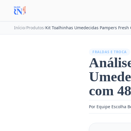
Início
/
Produtos
/
FRALDAS E TROCA
Anális
Umedec
com 48
Por Equipe Escolha 