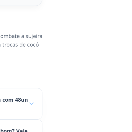
Combate a sujeira
 trocas de cocô
n com 48un
 bom? Vale