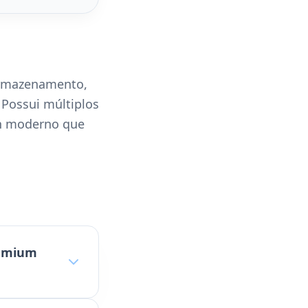
armazenamento,
 Possui múltiplos
gn moderno que
remium