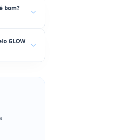
 é bom?
delo GLOW
a