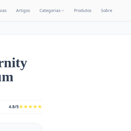
uias
Artigos
Categorias
Produtos
Sobre
TEÚDO
CATEGORIAS DE PRODUTOS
Carrinhos de Bebê
Chupetas
Amamentação
rnity
Quarto de Bebê
um
Saúde Infantil
Brinquedos Educativos
Cuidados com o Bebê
4.8/5
Cadeiras de Alimentação