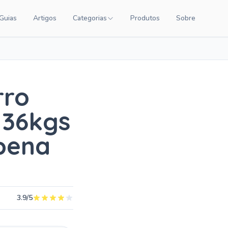
Guias
Artigos
Categorias
Produtos
Sobre
NTEÚDO
CATEGORIAS DE PRODUTOS
Carrinhos de Bebê
Chupetas
rro
Amamentação
x 36kgs
Quarto de Bebê
Saúde Infantil
 pena
Brinquedos Educativos
Cuidados com o Bebê
Cadeiras de Alimentação
3.9/5