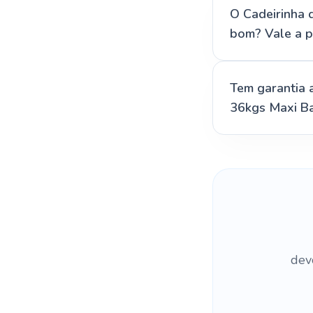
O Cadeirinha d
bom? Vale a 
Tem garantia a
36kgs Maxi Ba
dev