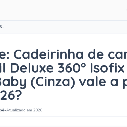
CATEGORIAS DE CO
Cadeirinha de carro infantil Deluxe 360° Isofix 36kgs Maxi Baby (Cinza)
Guias para pais
Artigos e dicas
e: Cadeirinha de ca
Recém-nascido
il Deluxe 360° Isofi
Desenvolvimento
Sono do bebê
aby (Cinza) vale a
Alimentação
26?
ebê
•
Atualizado em 2026