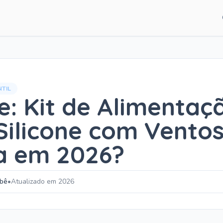
CATEGORIAS DE CO
Guias para pais
Artigos e dicas
TIL
Recém-nascido
e: Kit de Alimentaç
Desenvolvimento
Silicone com Ventos
Sono do bebê
a em 2026?
Alimentação
ebê
•
Atualizado em 2026