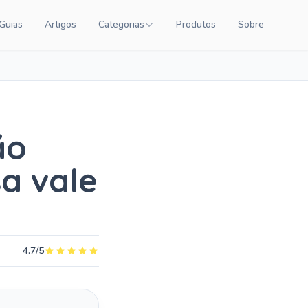
Guias
Artigos
Categorias
Produtos
Sobre
NTEÚDO
CATEGORIAS DE PRODUTOS
Carrinhos de Bebê
Chupetas
Amamentação
ão
Quarto de Bebê
a vale
Saúde Infantil
Brinquedos Educativos
Cuidados com o Bebê
4.7/5
Cadeiras de Alimentação