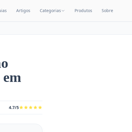
uias
Artigos
Categorias
Produtos
Sobre
TEÚDO
CATEGORIAS DE PRODUTOS
Carrinhos de Bebê
Chupetas
Amamentação
ão
Quarto de Bebê
a em
Saúde Infantil
Brinquedos Educativos
Cuidados com o Bebê
4.7/5
Cadeiras de Alimentação