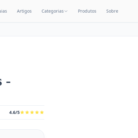
uias
Artigos
Categorias
Produtos
Sobre
TEÚDO
CATEGORIAS DE PRODUTOS
Carrinhos de Bebê
Chupetas
Amamentação
Quarto de Bebê
 -
Saúde Infantil
Brinquedos Educativos
Cuidados com o Bebê
4.6/5
Cadeiras de Alimentação