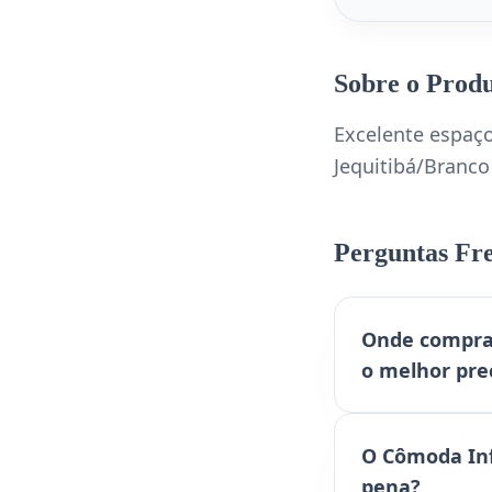
Sobre o Prod
Excelente espaç
Jequitibá/Branc
Perguntas Fr
Onde comprar
o melhor pre
O Cômoda Inf
pena?