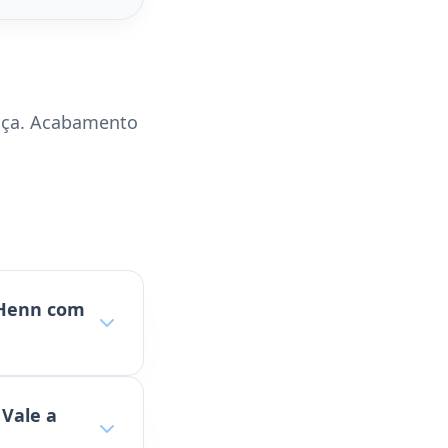
nça. Acabamento
 Henn com
 Vale a