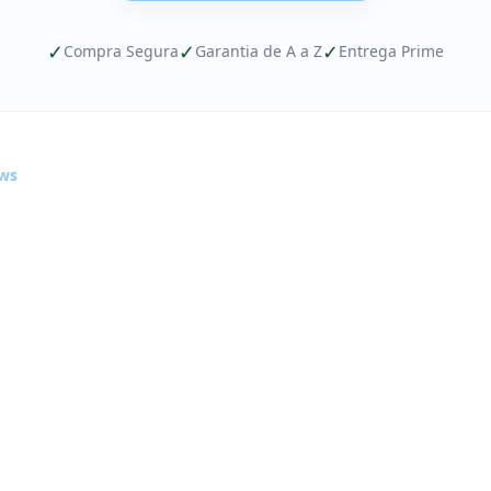
✓
✓
✓
Compra Segura
Garantia de A a Z
Entrega Prime
ews