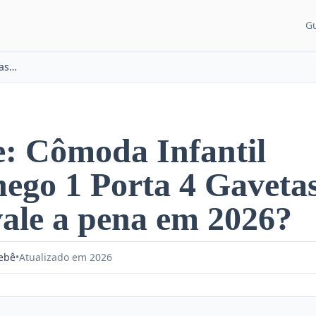
G
CATEGORIAS DE CON
Cômoda Infantil Aconchego 1 Porta 4 Gavetas - Henn
Guias para pais
Artigos e dicas
Recém-nascido
e: Cômoda Infantil
Desenvolvimento
ego 1 Porta 4 Gavetas
Sono do bebê
ale a pena em 2026?
Alimentação
Bebê
•
Atualizado em 2026