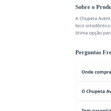
Sobre o Prod
A Chupeta Avent
bico ortodôntic
ótima opção para
Perguntas Fr
Onde comprar
O Chupeta Av
Tem garantia