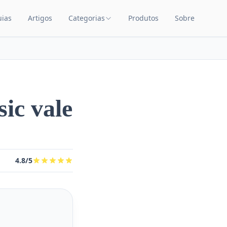
uias
Artigos
Categorias
Produtos
Sobre
TEÚDO
CATEGORIAS DE PRODUTOS
Carrinhos de Bebê
Chupetas
Amamentação
ic vale
Quarto de Bebê
Saúde Infantil
Brinquedos Educativos
4.8/5
Cuidados com o Bebê
Cadeiras de Alimentação