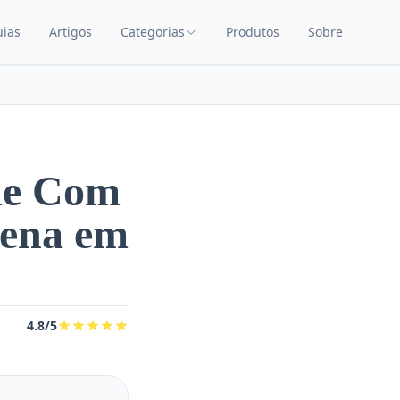
uias
Artigos
Categorias
Produtos
Sobre
TEÚDO
CATEGORIAS DE PRODUTOS
Carrinhos de Bebê
Chupetas
Amamentação
one Com
Quarto de Bebê
pena em
Saúde Infantil
Brinquedos Educativos
Cuidados com o Bebê
4.8/5
Cadeiras de Alimentação