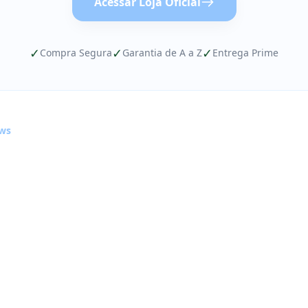
Acessar Loja Oficial
✓
✓
✓
Compra Segura
Garantia de A a Z
Entrega Prime
ews