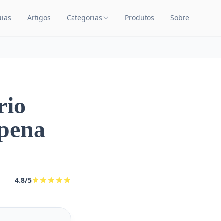
uias
Artigos
Categorias
Produtos
Sobre
TEÚDO
CATEGORIAS DE PRODUTOS
Carrinhos de Bebê
Chupetas
Amamentação
rio
Quarto de Bebê
 pena
Saúde Infantil
Brinquedos Educativos
Cuidados com o Bebê
4.8/5
Cadeiras de Alimentação