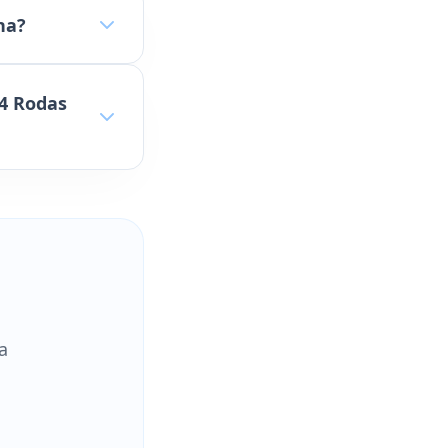
na?
 4 Rodas
a