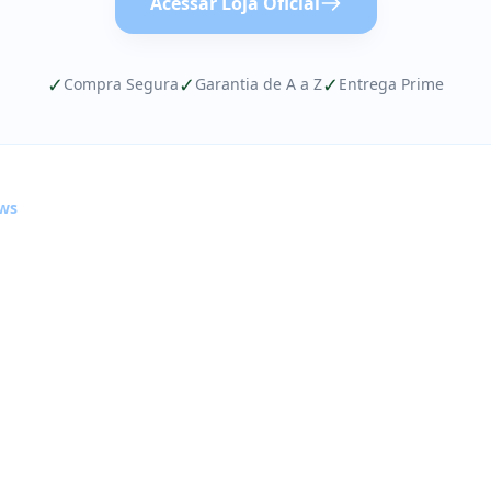
Acessar Loja Oficial
✓
✓
✓
Compra Segura
Garantia de A a Z
Entrega Prime
ews