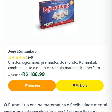
Jogo Rummikub
4.9
/
5
Um dos jogos mais premiados do mundo. Rummikub
combina sorte e muita estratégia matemática, perfeito
R$ 188,99
para jogar com crianças maiores e adolescentes.
A partir de
Amazon
M. Livre
O Rummikub ensina matemática e flexibilidade mental