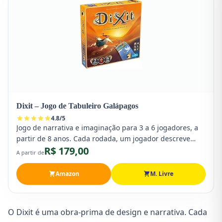
Dixit – Jogo de Tabuleiro Galápagos
4.8
/
5
Jogo de narrativa e imaginação para 3 a 6 jogadores, a
partir de 8 anos. Cada rodada, um jogador descreve
R$ 179,00
uma carta com uma frase, palavra ou som — e os outros
A partir de
tentam adivinhar. Estimula criatividade, interpretação e
comunicação de forma encantadora.
Amazon
M. Livre
O Dixit é uma obra-prima de design e narrativa. Cada