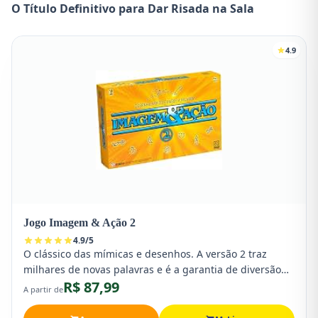
O Título Definitivo para Dar Risada na Sala
4.9
Jogo Imagem & Ação 2
4.9
/
5
O clássico das mímicas e desenhos. A versão 2 traz
milhares de novas palavras e é a garantia de diversão
R$ 87,99
sem telas para todas as idades.
A partir de