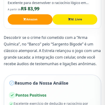
Excelente para desenvolver o raciocínio lógico em
R$ 83,99
crianças e promover debates divertidos em família.
A partir de
Amazon
M. Livre
Descobrir se o crime foi cometido com a “Arma
Química”, no “Banco” pelo “Sargento Bigode” é um
clássico atemporal. A Estrela relançou o jogo com uma
grande sacada: a integração com celular, onde você
recebe áudios de testemunhas e ligações anônimas.
Resumo da Nossa Análise
Pontos Positivos
Excelente exercício de dedução e raciocínio por