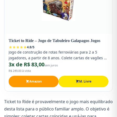
Ticket to Ride – Jogo de Tabuleiro Galapagos Jogos
4.8
/
5
Jogo de construção de rotas ferroviárias para 2 a 5
jogadores, a partir de 8 anos. Colete cartas de vagões e
3x de R$ 83,00
conecte cidades pelo mapa para pontuar. Fácil de
sem juros
aprender em minutos, mas com profundidade
R$ 249,00 à vista
estratégica que mantém adultos e crianças engajados
por horas.
Amazon
M. Livre
Ticket to Ride é provavelmente o jogo mais equilibrado
desta lista para o público familiar amplo. O objetivo é
simples: coletar cartas coloridas e usá-las para