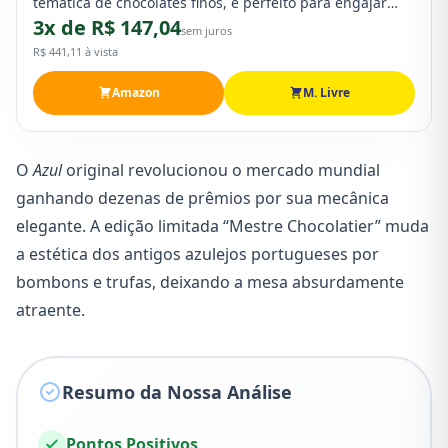
temática de chocolates finos, é perfeito para engajar
3x de R$ 147,04
famílias com mecânicas de estratégia leve.
sem juros
Recomendado a partir de 8 anos.
R$ 441,11 à vista
Amazon
M. Livre
O
Azul
original revolucionou o mercado mundial
ganhando dezenas de prêmios por sua mecânica
elegante. A edição limitada “Mestre Chocolatier” muda
a estética dos antigos azulejos portugueses por
bombons e trufas, deixando a mesa absurdamente
atraente.
Resumo da Nossa Análise
Pontos Positivos