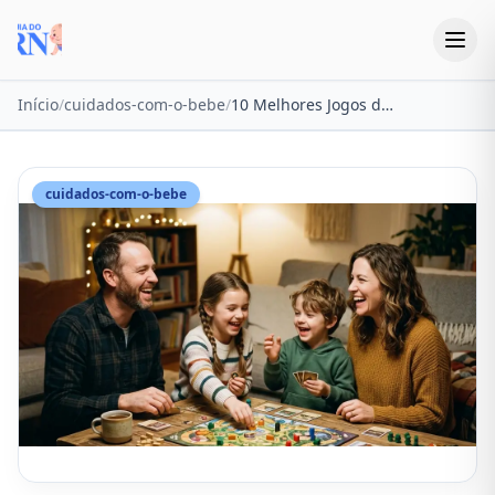
Início
/
cuidados-com-o-bebe
/
10 Melhores Jogos de Tabuleiro para Família em 2026 (Testados)
cuidados-com-o-bebe