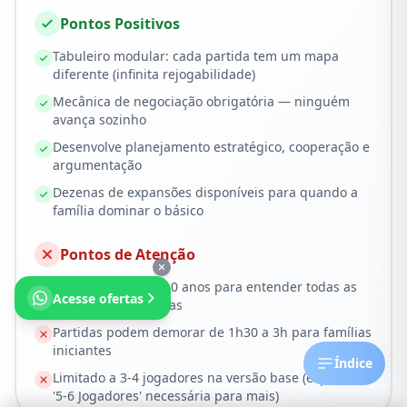
Pontos Positivos
Tabuleiro modular: cada partida tem um mapa
diferente (infinita rejogabilidade)
Mecânica de negociação obrigatória — ninguém
avança sozinho
Desenvolve planejamento estratégico, cooperação e
argumentação
Dezenas de expansões disponíveis para quando a
família dominar o básico
Pontos de Atenção
Exige pelo menos 10 anos para entender todas as
Acesse ofertas
nuances estratégicas
Partidas podem demorar de 1h30 a 3h para famílias
iniciantes
Índice
Limitado a 3-4 jogadores na versão base (expansão
'5-6 Jogadores' necessária para mais)