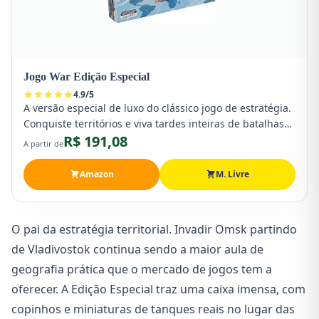
Jogo War Edição Especial
4.9
/
5
A versão especial de luxo do clássico jogo de estratégia.
Conquiste territórios e viva tardes inteiras de batalhas
R$ 191,08
épicas com a família toda.
A partir de
Amazon
M. Livre
O pai da estratégia territorial. Invadir Omsk partindo
de Vladivostok continua sendo a maior aula de
geografia prática que o mercado de jogos tem a
oferecer. A Edição Especial traz uma caixa imensa, com
copinhos e miniaturas de tanques reais no lugar das