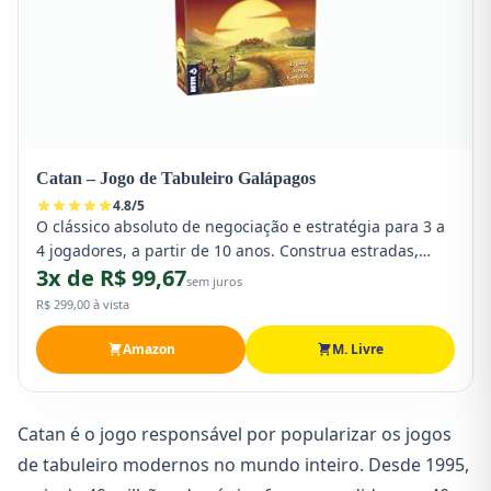
Catan – Jogo de Tabuleiro Galápagos
4.8
/
5
O clássico absoluto de negociação e estratégia para 3 a
4 jogadores, a partir de 10 anos. Construa estradas,
3x de R$ 99,67
colônias e cidades negociando recursos com outros
sem juros
colonizadores. Desenvolve planejamento, cooperação e
R$ 299,00 à vista
habilidades de negociação de forma viciante.
Amazon
M. Livre
Catan é o jogo responsável por popularizar os jogos
de tabuleiro modernos no mundo inteiro. Desde 1995,