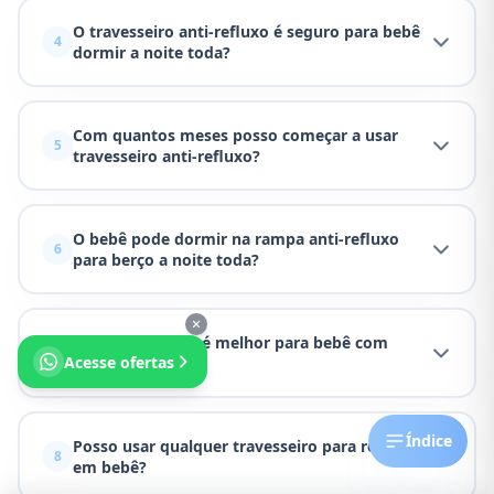
O travesseiro anti-refluxo é seguro para bebê
4
dormir a noite toda?
Com quantos meses posso começar a usar
5
travesseiro anti-refluxo?
O bebê pode dormir na rampa anti-refluxo
6
para berço a noite toda?
Qual travesseiro é melhor para bebê com
7
Acesse ofertas
alergia?
Índice
Posso usar qualquer travesseiro para refluxo
8
em bebê?