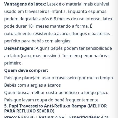
Vantagens do látex:
Latex é o material mais durável
usado em travesseiros infantis. Enquanto espumas
podem degradar após 6-8 meses de uso intenso, latex
pode durar 18+ meses mantendo a forma. É
naturalmente resistente a ácaros, fungos e bactérias -
perfeito para bebês com alergias.
Desvantagem:
Alguns bebês podem ter sensibilidade
ao latex (raro, mas possível). Teste em pequena área
primeiro.
Quem deve comprar:
Pais que planejam usar o travesseiro por muito tempo
Bebês com alergias a ácaros
Quem busca melhor custo-benefício no longo prazo
Pais que lavam roupa do bebê frequentemente
5. Papi Travesseiro Anti-Refluxo Rampa (MELHOR
PARA REFLUXO SEVERO)
Preço
: R$ 89,90 |
Rating
: 4.5★ |
Especificidade
: Alta