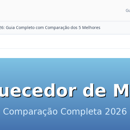
G
CATEGORIAS DE CON
6: Guia Completo com Comparação dos 5 Melhores
Guias para pais
Artigos e dicas
Recém-nascido
Desenvolvimento
Sono do bebê
Alimentação