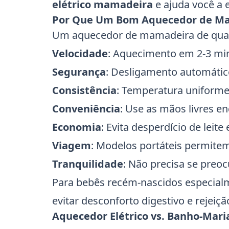
elétrico mamadeira
e ajuda você a 
Por Que Um Bom Aquecedor de M
Um aquecedor de mamadeira de qualid
Velocidade
: Aquecimento em 2-3 mi
Segurança
: Desligamento automáti
Consistência
: Temperatura uniform
Conveniência
: Use as mãos livres e
Economia
: Evita desperdício de leite
Viagem
: Modelos portáteis permite
Tranquilidade
: Não precisa se pre
Para bebês recém-nascidos especialm
evitar desconforto digestivo e rejei
Aquecedor Elétrico vs. Banho-Mari