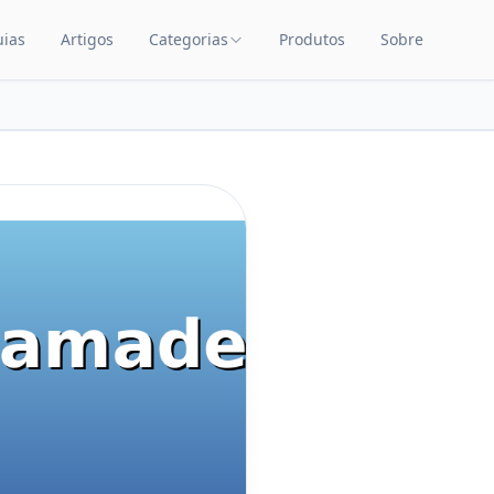
uias
Artigos
Categorias
Produtos
Sobre
TEÚDO
CATEGORIAS DE PRODUTOS
Carrinhos de Bebê
Chupetas
Amamentação
Quarto de Bebê
Saúde Infantil
Brinquedos Educativos
Cuidados com o Bebê
Cadeiras de Alimentação