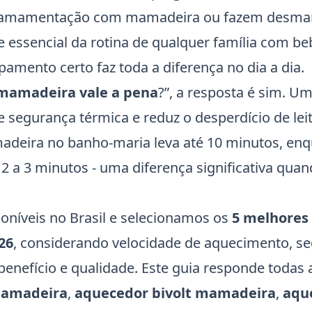
a amamentação com mamadeira ou fazem desm
 essencial da rotina de qualquer família com be
amento certo faz toda a diferença no dia a dia.
mamadeira vale a pena
?”, a resposta é sim. 
segurança térmica e reduz o desperdício de leit
deira no banho-maria leva até 10 minutos, en
2 a 3 minutos - uma diferença significativa quan
níveis no Brasil e selecionamos os
5 melhores
26
, considerando velocidade de aquecimento, s
benefício e qualidade. Este guia responde todas 
mamadeira
,
aquecedor bivolt mamadeira
,
aqu