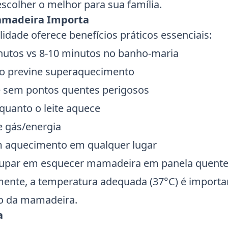
escolher o melhor para sua família.
amadeira Importa
ade oferece benefícios práticos essenciais:
nutos vs 8-10 minutos no banho-maria
co previne superaquecimento
e sem pontos quentes perigosos
nquanto o leite aquece
 e gás/energia
m aquecimento em qualquer lugar
ocupar em esquecer mamadeira em panela quent
ente, a temperatura adequada (37°C) é importa
ção da mamadeira.
a