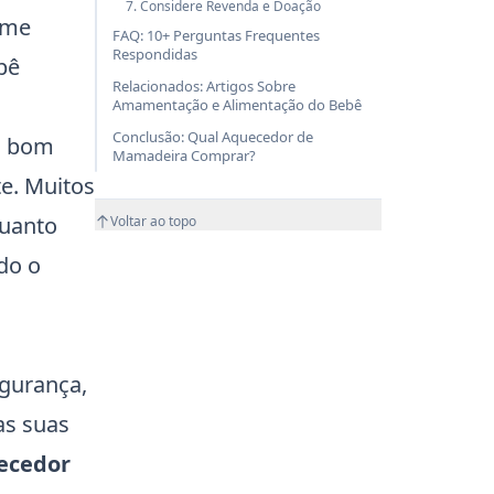
7. Considere Revenda e Doação
ame
FAQ: 10+ Perguntas Frequentes
Respondidas
bê
Relacionados: Artigos Sobre
Amamentação e Alimentação do Bebê
Conclusão: Qual Aquecedor de
Um bom
Mamadeira Comprar?
e. Muitos
quanto
Voltar ao topo
do o
egurança,
as suas
ecedor