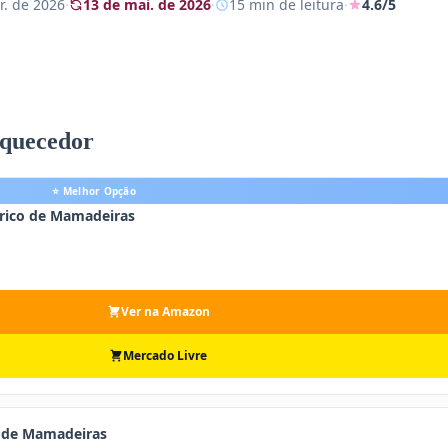
r. de 2026
·
13 de mai. de 2026
·
15 min de leitura
·
4.6/5
aquecedor
⭐ Melhor Opção
trico de Mamadeiras
Ver na Amazon
Mercado Livre
 de Mamadeiras