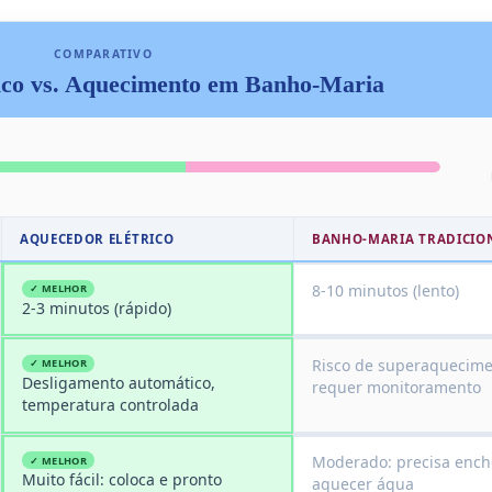
COMPARATIVO
ico vs. Aquecimento em Banho-Maria
AQUECEDOR ELÉTRICO
BANHO-MARIA TRADICIO
8-10 minutos (lento)
✓ MELHOR
2-3 minutos (rápido)
Risco de superaquecime
✓ MELHOR
Desligamento automático,
requer monitoramento
temperatura controlada
Moderado: precisa ench
✓ MELHOR
Muito fácil: coloca e pronto
aquecer água