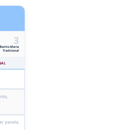
3
Banho-Maria
Tradicional
NAL
nto,
er panela,