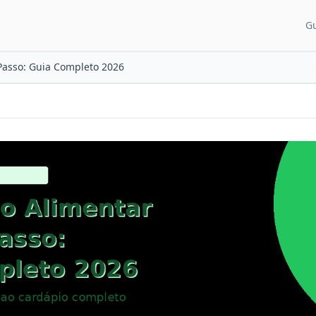
G
CATEGORIAS DE CON
Passo: Guia Completo 2026
Guias para pais
Artigos e dicas
Recém-nascido
Desenvolvimento
Sono do bebê
Alimentação