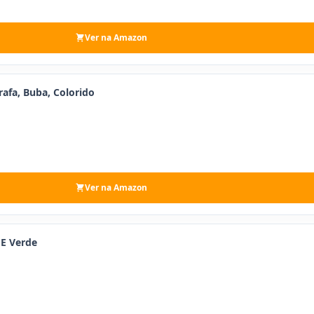
Ver na Amazon
afa, Buba, Colorido
Ver na Amazon
 E Verde