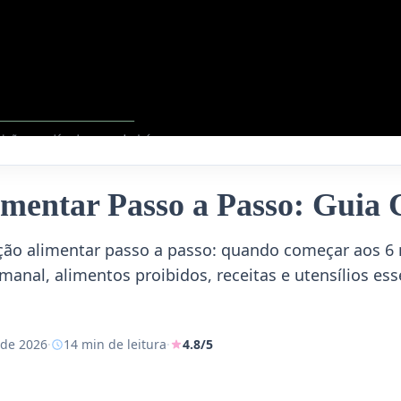
imentar Passo a Passo: Guia
ção alimentar passo a passo: quando começar aos 6 
anal, alimentos proibidos, receitas e utensílios ess
 de 2026
·
14 min de leitura
·
4.8/5