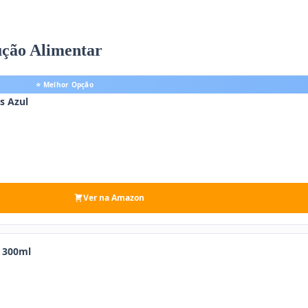
dução Alimentar
⭐ Melhor Opção
s Azul
Ver na Amazon
s 300ml