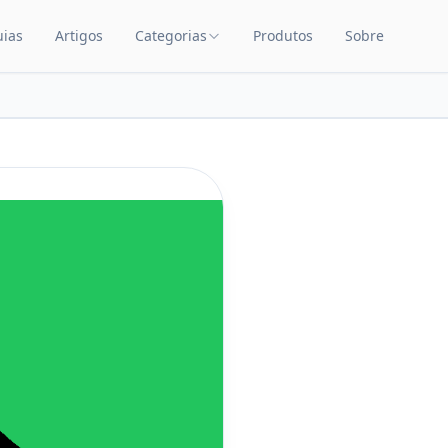
uias
Artigos
Categorias
Produtos
Sobre
TEÚDO
CATEGORIAS DE PRODUTOS
Carrinhos de Bebê
Chupetas
Amamentação
Quarto de Bebê
Saúde Infantil
Brinquedos Educativos
Cuidados com o Bebê
Cadeiras de Alimentação