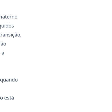
 materno
quidos
ransição,
ção
 a
, quando
o está