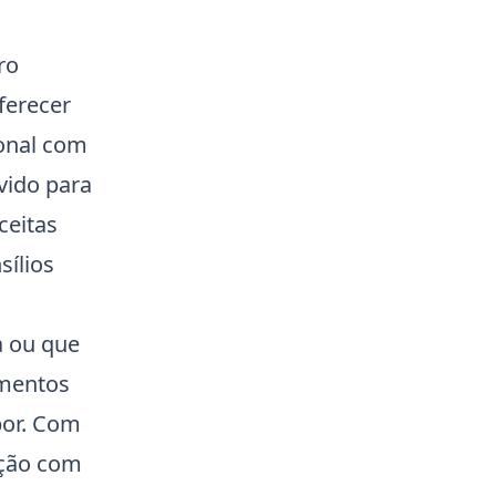
ro
ferecer
ional com
vido para
ceitas
ílios
a ou que
imentos
bor. Com
ição com