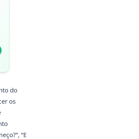
nto do
cer os
e
nto
eço?”, “E