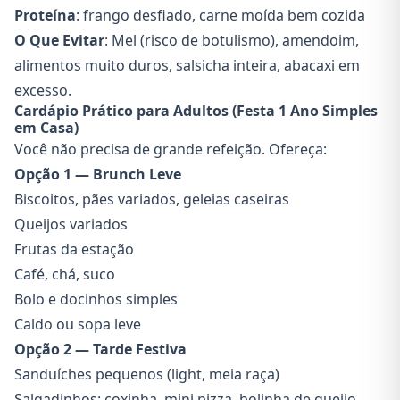
Proteína
: frango desfiado, carne moída bem cozida
O Que Evitar
: Mel (risco de botulismo), amendoim,
alimentos muito duros, salsicha inteira, abacaxi em
excesso.
Cardápio Prático para Adultos (Festa 1 Ano Simples
em Casa)
Você não precisa de grande refeição. Ofereça:
Opção 1 — Brunch Leve
Biscoitos, pães variados, geleias caseiras
Queijos variados
Frutas da estação
Café, chá, suco
Bolo e docinhos simples
Caldo ou sopa leve
Opção 2 — Tarde Festiva
Sanduíches pequenos (light, meia raça)
Salgadinhos: coxinha, mini pizza, bolinha de queijo