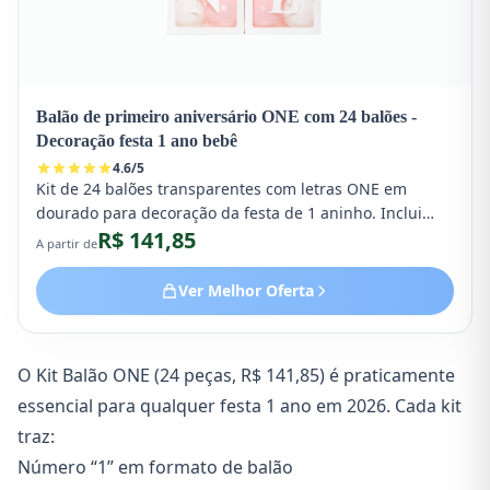
Balão de primeiro aniversário ONE com 24 balões -
Decoração festa 1 ano bebê
4.6
/
5
Kit de 24 balões transparentes com letras ONE em
dourado para decoração da festa de 1 aninho. Inclui
R$ 141,85
balões de látex e blocos de cubo com letras para compor
A partir de
painéis e cenários fotográficos. Perfeito para smash the
cake e registros do primeiro aniversário. Produto
Ver Melhor Oferta
importado de alta qualidade.
O Kit Balão ONE (24 peças, R$ 141,85) é praticamente
essencial para qualquer festa 1 ano em 2026. Cada kit
traz:
Número “1” em formato de balão