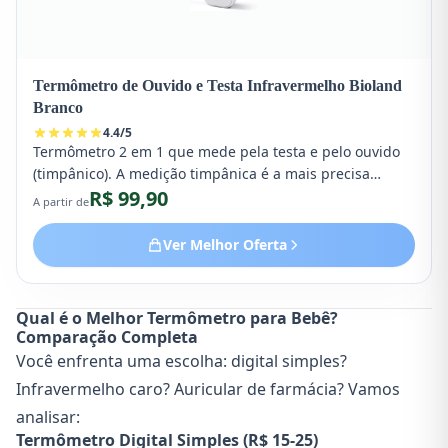
Termômetro de Ouvido e Testa Infravermelho Bioland
Branco
4.4
/
5
Termômetro 2 em 1 que mede pela testa e pelo ouvido
(timpânico). A medição timpânica é a mais precisa
R$ 99,90
clinicamente, pois capta a temperatura do tímpano,
A partir de
próximo ao hipotálamo. Ideal para bebês acima de 6
meses. Resultado em 1 segundo com memória dos
Ver Melhor Oferta
últimas 10 medições.
Qual é o Melhor Termômetro para Bebê?
Comparação Completa
Você enfrenta uma escolha: digital simples?
Infravermelho caro? Auricular de farmácia? Vamos
analisar:
Termômetro Digital Simples (R$ 15-25)