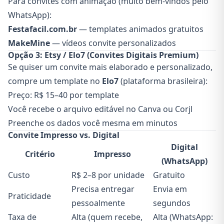
Para convites com animação (muito bem-vindos pelo
WhatsApp):
Festafacil.com.br
— templates animados gratuitos
MakeMine
— vídeos convite personalizados
Opção 3: Etsy / Elo7 (Convites Digitais Premium)
Se quiser um convite mais elaborado e personalizado,
compre um template no
Elo7
(plataforma brasileira):
Preço: R$ 15–40 por template
Você recebe o arquivo editável no Canva ou Corjl
Preenche os dados você mesma em minutos
Convite Impresso vs. Digital
Digital
Critério
Impresso
(WhatsApp)
Custo
R$ 2–8 por unidade
Gratuito
Precisa entregar
Envia em
Praticidade
pessoalmente
segundos
Taxa de
Alta (quem recebe,
Alta (WhatsApp: