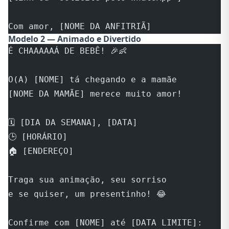
Com amor, [NOME DA ANFITRIÃ]
Modelo 2 — Animado e Divertido
É CHAAAAAÁ DE BEBÊ! 🎉👶
O(A) [NOME] tá chegando e a mamãe 
[NOME DA MAMÃE] merece muito amor!
🗓️ [DIA DA SEMANA], [DATA]
🕒 [HORÁRIO]
🏠 [ENDEREÇO]
Traga sua animação, seu sorriso
e se quiser, um presentinho! 😂
Confirme com [NOME] até [DATA LIMITE]: