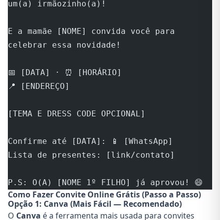
um(a) irmãozinho(a)!
E a mamãe [NOME] convida você para 
celebrar essa novidade!
📅 [DATA] · ⏰ [HORÁRIO]
📍 [ENDEREÇO]
[TEMA E DRESS CODE OPCIONAL]
Confirme até [DATA]: 📱 [WhatsApp]
Lista de presentes: [link/contato]
P.S: O(A) [NOME 1º FILHO] já aprovou! 😄
Como Fazer Convite Online Grátis (Passo a Passo)
Opção 1: Canva (Mais Fácil — Recomendado)
O
Canva
é a ferramenta mais usada para convites