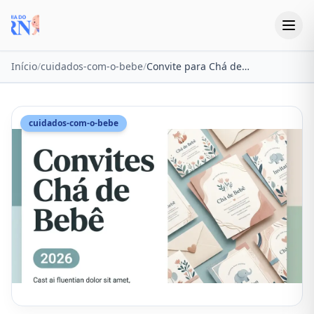
Início
/
cuidados-com-o-bebe
/
Convite para Chá de Bebê 2026: 10 Modelos, Textos e Como Fazer Online
cuidados-com-o-bebe