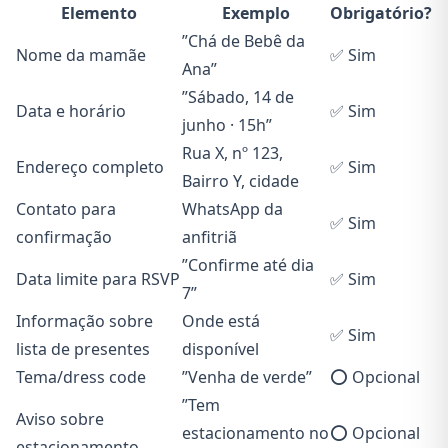
Elemento
Exemplo
Obrigatório?
”Chá de Bebê da
Nome da mamãe
✅ Sim
Ana”
”Sábado, 14 de
Data e horário
✅ Sim
junho · 15h”
Rua X, nº 123,
Endereço completo
✅ Sim
Bairro Y, cidade
Contato para
WhatsApp da
✅ Sim
confirmação
anfitriã
”Confirme até dia
Data limite para RSVP
✅ Sim
7”
Informação sobre
Onde está
✅ Sim
lista de presentes
disponível
Tema/dress code
”Venha de verde”
⭕ Opcional
”Tem
Aviso sobre
estacionamento no
⭕ Opcional
estacionamento