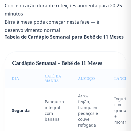
Concentração durante refeições aumenta para 20-25
minutos
Birra à mesa pode começar nesta fase — é
desenvolvimento normal
Tabela de Cardápio Semanal para Bebê de 11 Meses
Cardápio Semanal - Bebê de 11 Meses
CAFÉ DA
DIA
ALMOÇO
LANCHE
MANHÃ
Arroz,
Iogurte
Panqueca
feijão,
com
integral
frango em
Segunda
granola
com
pedaços e
e
banana
couve
morang
refogada