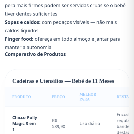
pera mais firmes podem ser servidas cruas se o bebê
tiver dentes suficientes
Sopas e caldos:
com pedaços visíveis — não mais
caldos líquidos
Finger food:
ofereça em todo almoço e jantar para
manter a autonomia
Comparativo de Produtos
Cadeiras e Utensílios — Bebê de 11 Meses
MELHOR
PRODUTO
PREÇO
DESTAQ
PARA
Encosto
Chicco Polly
R$
reguláve
Magic 3 em
Uso diário
589,90
bandeja
1
destacáv