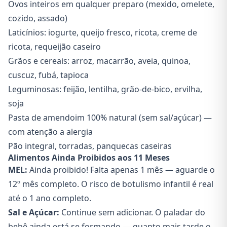
Ovos inteiros em qualquer preparo (mexido, omelete,
cozido, assado)
Laticínios: iogurte, queijo fresco, ricota, creme de
ricota, requeijão caseiro
Grãos e cereais: arroz, macarrão, aveia, quinoa,
cuscuz, fubá, tapioca
Leguminosas: feijão, lentilha, grão-de-bico, ervilha,
soja
Pasta de amendoim 100% natural (sem sal/açúcar) —
com atenção a alergia
Pão integral, torradas, panquecas caseiras
Alimentos Ainda Proibidos aos 11 Meses
MEL:
Ainda proibido! Falta apenas 1 mês — aguarde o
12º mês completo. O risco de botulismo infantil é real
até o 1 ano completo.
Sal e Açúcar:
Continue sem adicionar. O paladar do
bebê ainda está se formando — quanto mais tarde o