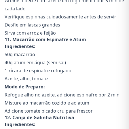
Grelhe o peixe com azeite em fogo médio por 3 min de
cada lado
Verifique espinhas cuidadosamente antes de servir
Desfie em lascas grandes
Sirva com arroz e feijão
11. Macarrão com Espinafre e Atum
Ingredientes:
50g macarrão
40g atum em água (sem sal)
1 xícara de espinafre refogado
Azeite, alho, tomate
Modo de Preparo:
Refogue alho no azeite, adicione espinafre por 2 min
Misture ao macarrão cozido e ao atum
Adicione tomate picado cru para frescor
12. Canja de Galinha Nutritiva
Ingredientes: