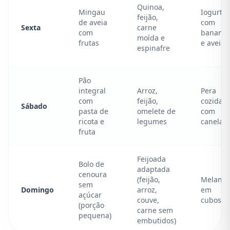
Quinoa,
Mingau
Iogurte
feijão,
de aveia
com
Sexta
carne
com
banana
moída e
frutas
e aveia
espinafre
Pão
integral
Arroz,
Pera
com
feijão,
cozida
Sábado
pasta de
omelete de
com
ricota e
legumes
canela
fruta
Feijoada
Bolo de
adaptada
cenoura
(feijão,
Melanci
sem
Domingo
arroz,
em
açúcar
couve,
cubos
(porção
carne sem
pequena)
embutidos)