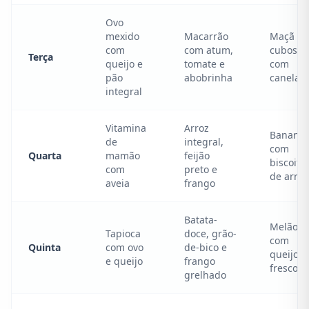
Ovo
mexido
Macarrão
Maçã e
com
com atum,
cubos
Terça
queijo e
tomate e
com
pão
abobrinha
canela
integral
Vitamina
Arroz
Banana
de
integral,
com
Quarta
mamão
feijão
biscoito
com
preto e
de arroz
aveia
frango
Batata-
Melão
Tapioca
doce, grão-
com
Quinta
com ovo
de-bico e
queijo
e queijo
frango
fresco
grelhado